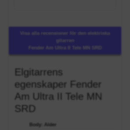
Visa alla recensioner för den elektriska
gitarren
Fender Am Ultra II Tele MN SRD
Elgitarrens
egenskaper Fender
Am Ultra II Tele MN
SRD
Body: Alder