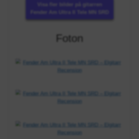
Visa fler bilder på gitarren
Fender Am Ultra II Tele MN SRD
Foton