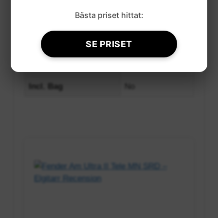
Neck
Maple
Bästa priset hittat:
Frets
22
SE PRISET
Scale
648 mm
Incl. Case
Yes
Incl. Bag
No