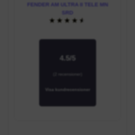
FENDER AM ULTRA II TELE MN
SRD
4.5/5
(2 recensioner)
Visa kundrecensioner