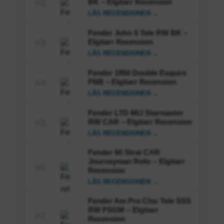
BK – Elgitarr Recension
#2
LÄS RECENSIONEN →
Fender John 5 Tele RW BK –
Elgitarr Recension
#3
LÄS RECENSIONEN →
Fender 1950 Double Esquire
FNB – Elgitarr Recension
#4
LÄS RECENSIONEN →
Fender LTD MIJ Starmaster
RW CAR – Elgitarr Recension
#5
LÄS RECENSIONEN →
Fender 60 Strat CAR
Journeyman Relic – Elgitarr
#6
Recension
LÄS RECENSIONEN →
Fender Am Pro Clsc Tele SSS
RW FSGM – Elgitarr
#7
Recension