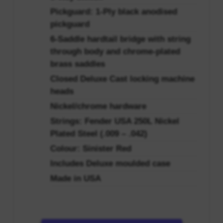
Pickguard: 1-Ply black anodised
pickguard
6-Saddle hardtail bridge with string
through body and chrome-plated
brass saddles
Closed Deluxe Cast locking machine
heads
Nickel/chrome hardware
Strings: Fender USA 250L Nickel
Plated Steel (.009 – .042)
Colour: Sinister Red
Includes Deluxe moulded case
Made in USA