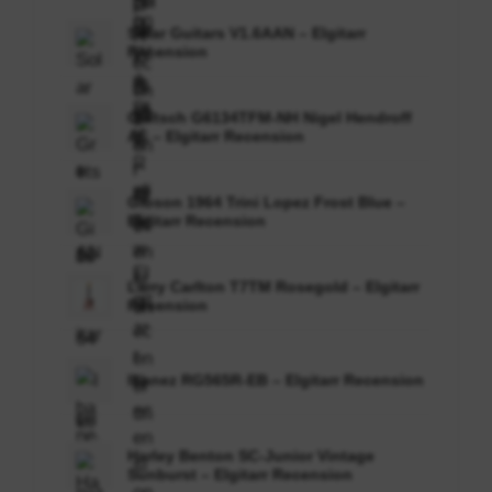
Solar Guitars V1.6AAN – Elgitarr
Recension
Gretsch G6134TFM-NH Nigel Hendroff
AF – Elgitarr Recension
Gibson 1964 Trini Lopez Frost Blue –
Elgitarr Recension
Larry Carlton T7TM Rosegold – Elgitarr
Recension
Ibanez RG565R-EB – Elgitarr Recension
Harley Benton SC-Junior Vintage
Sunburst – Elgitarr Recension