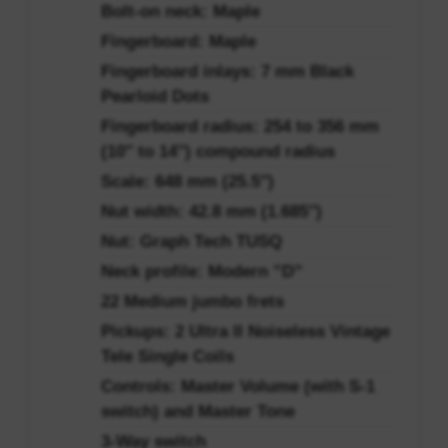
Bolt-on neck: Maple
Fingerboard: Maple
Fingerboard inlays: 7 mm Black
Pearloid Dots
Fingerboard radius: 254 to 356 mm
(10″ to 14″) compound radius
Scale: 648 mm (25.5″)
Nut width: 42.8 mm (1.685″)
Nut: Graph Tech TUSQ
Neck profile: Modern ”D”
22 Medium jumbo frets
Pickups: 2 Ultra II Noiseless Vintage
Tele Single Coils
Controls: Master Volume (with S-1
switch) and Master Tone
3-Way switch