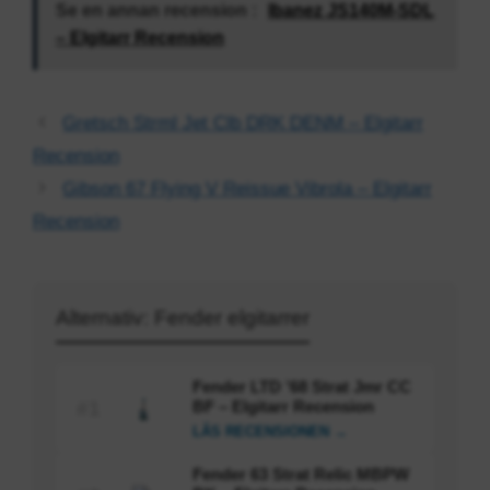
Se en annan recension :
Ibanez JS140M-SDL
– Elgitarr Recension
Gretsch Strml Jet Clb DRK DENM – Elgitarr
Recension
Gibson 67 Flying V Reissue Vibrola – Elgitarr
Recension
Alternativ: Fender elgitarrer
Fender LTD ’68 Strat Jmr CC
BF – Elgitarr Recension
#1
LÄS RECENSIONEN →
Fender 63 Strat Relic MBPW