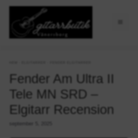
Hoppa
till
innehåll
Meny
HEM
-
ELGITARRER
-
FENDER ELGITARRER
Fender Am Ultra II
Tele MN SRD –
Elgitarr Recension
september 5, 2025