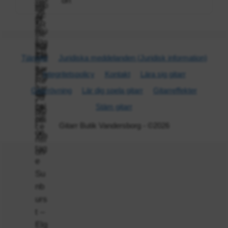
Tjänster
Juridiska meddelanden (Juridisk information)
Integritetspolicy
Kontakt
Lära sig gitarr
Gitarr­övning
Lär dig spela gitarr
Gitarr­effekter
Stäm gitarr
Gitarr Butik Vandersborg - ©2026