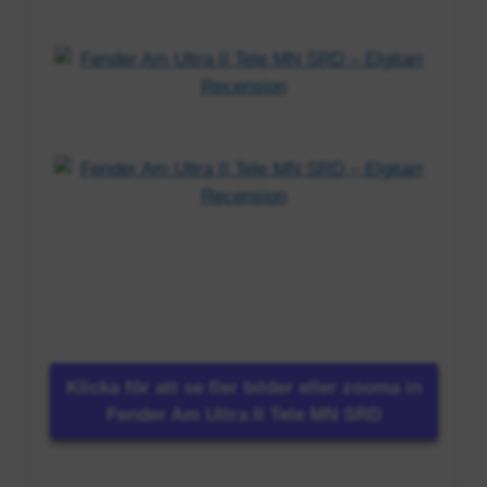
Klicka för att se fler bilder eller zooma in
Fender Am Ultra II Tele MN SRD