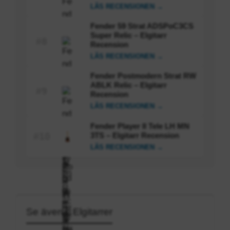
LÄS RECENSIONEN →
Fender 59 Strat ADSPoC3CS
Super Relic – Elgitarr
#8
Recension
LÄS RECENSIONEN →
Fender Postmodern Strat RW
ABLK Relic – Elgitarr
#9
Recension
LÄS RECENSIONEN →
Fender Player II Tele LH MN
3TS – Elgitarr Recension
#10
LÄS RECENSIONEN →
Se även i: Elgitarrer