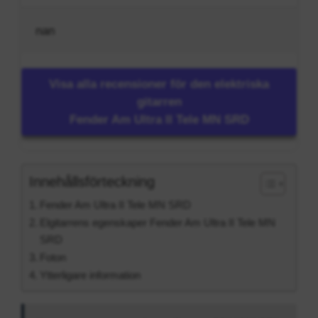
nan
Visa alla recensioner för den elektriska
gitarren
Fender Am Ultra II Tele MN SRD
Innehållsförteckning
Fender Am Ultra II Tele MN SRD
Elgitarrens egenskaper Fender Am Ultra II Tele MN
SRD
Foton
Ytterligare information