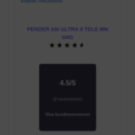
FENDER AM ULTRA II TELE MN
SRD
4.5/5
(2 recensioner)
Visa kundrecensioner