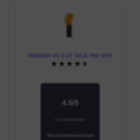
FENDER AV II 63 TELE RW SFG
4.5/5
(2 recensioner)
Visa kundrecensioner