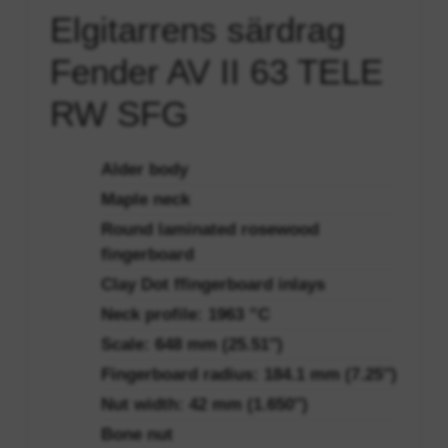
Elgitarrens särdrag
Fender AV II 63 TELE
RW SFG
Alder body
Maple neck
Round laminated rosewood
fingerboard
Clay Dot ffingerboard inlays
Neck profile: 1963 ”C
Scale: 648 mm (25.51″)
Fingerboard radius: 184.1 mm (7.25″)
Nut width: 42 mm (1.650″)
Bone nut