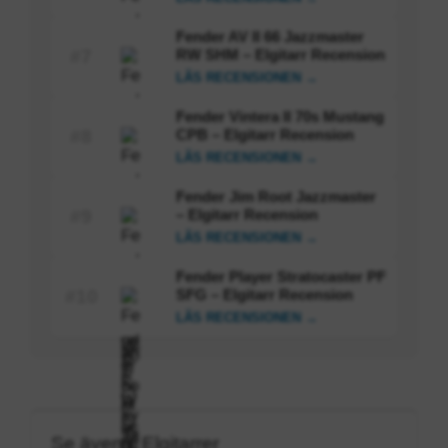
Fender AV II 66 Jazzmaster
RW SHM – Elgitarr Recension
#7
LÄS RECENSIONEN →
Fender Vintera II 70s Mustang
CPB – Elgitarr Recension
#8
LÄS RECENSIONEN →
Fender Jim Root Jazzmaster
– Elgitarr Recension
#9
LÄS RECENSIONEN →
Fender Player Stratocaster PF
SFG – Elgitarr Recension
#10
LÄS RECENSIONEN →
Se även i: Elgitarrer