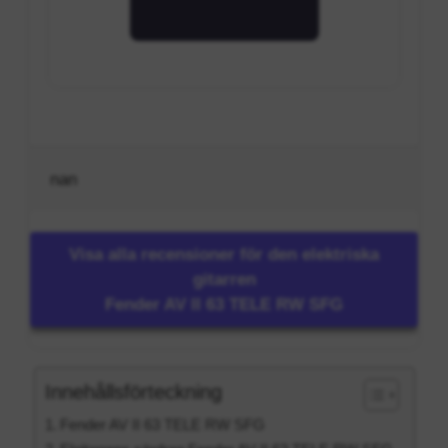
nan
Visa alla recensioner för den elektriska
gitarren
Fender AV II 63 TELE RW SFG
Innehållsförteckning
Fender AV II 63 TELE RW SFG