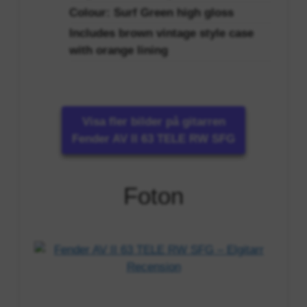
Colour: Surf Green high gloss
Includes brown vintage style case
with orange lining
Visa fler bilder på gitarren
Fender AV II 63 TELE RW SFG
Foton