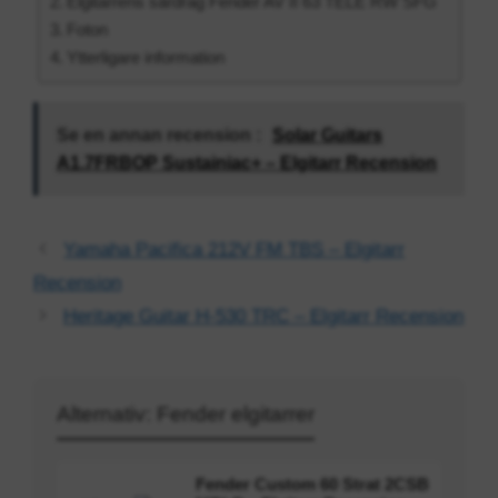
Elgitarrens särdrag Fender AV II 63 TELE RW SFG
Foton
Ytterligare information
Se en annan recension :
Solar Guitars
A1.7FRBOP Sustainiac+ – Elgitarr Recension
Yamaha Pacifica 212V FM TBS – Elgitarr
Recension
Heritage Guitar H-530 TRC – Elgitarr Recension
Alternativ: Fender elgitarrer
Fender Custom 60 Strat 2CSB