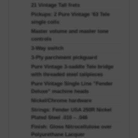
21 Vintage Tall frets
Pickups: 2 Pure Vintage ’63 Tele
single coils
Master volume and master tone
controls
3-Way switch
3-Ply parchment pickguard
Pure Vintage 3-saddle Tele bridge
with threaded steel tailpieces
Pure Vintage Single Line ”Fender
Deluxe” machine heads
Nickel/Chrome hardware
Strings: Fender USA 250R Nickel
Plated Steel .010 – .046
Finish: Gloss Nitrocellulose over
Polyurethane Lacquer