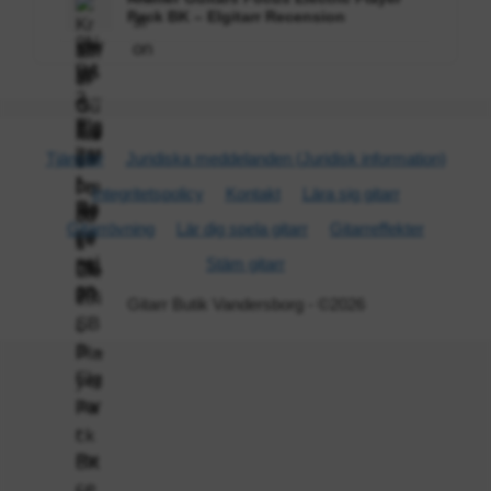
Pack BK – Elgitarr Recension
Tjänster
Juridiska meddelanden (Juridisk information)
Integritetspolicy
Kontakt
Lära sig gitarr
Gitarr­övning
Lär dig spela gitarr
Gitarr­effekter
Stäm gitarr
Gitarr Butik Vandersborg - ©2026