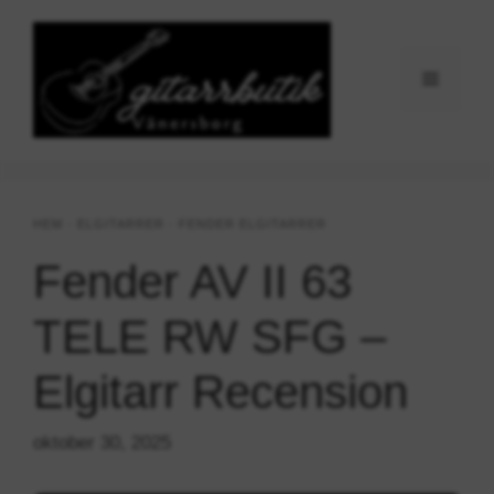
Hoppa
till
innehåll
Meny
HEM
-
ELGITARRER
-
FENDER ELGITARRER
Fender AV II 63
TELE RW SFG –
Elgitarr Recension
oktober 30, 2025