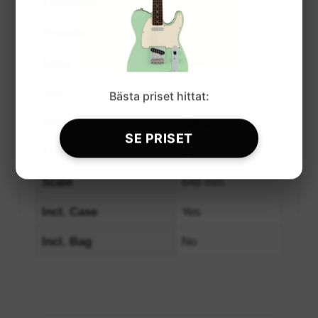
Fretboard
Rosewood
Tremolo
Body
Alder
Top
Bästa priset hittat:
Neck
Maple
SE PRISET
Frets
21
Scale
648 mm
Incl. Case
Yes
Incl. Bag
No