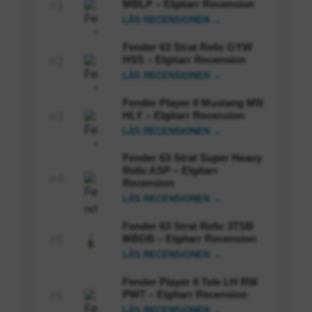
MBLP – Elgitarr Recension
#1
LÄS RECENSIONEN →
Fender 63 Strat Relic GYW
HSS – Elgitarr Recension
#2
LÄS RECENSIONEN →
Fender Player II Mustang MN
HLY – Elgitarr Recension
#3
LÄS RECENSIONEN →
Fender 63 Strat Super Heavy
Relic ASP – Elgitarr
#4
Recension
LÄS RECENSIONEN →
Fender 63 Strat Relic 3TSB
MBDB – Elgitarr Recension
#5
LÄS RECENSIONEN →
Fender Player II Tele LH RW
PWT – Elgitarr Recension
#6
LÄS RECENSIONEN →