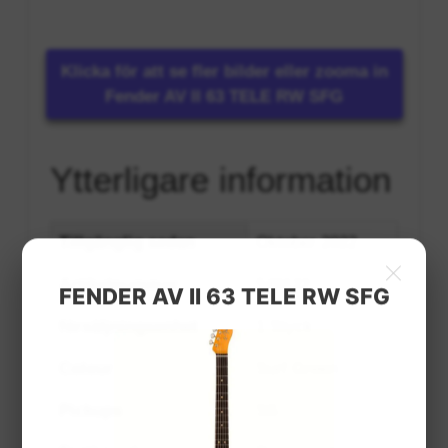
Klicka för att se fler bilder eller zooma in
Fender AV II 63 TELE RW SFG
Ytterligare information
Tillgänglig sedan
Oktober 2022
×
Artikelnummer
549122
FENDER AV II 63 TELE RW SFG
försäljningsenhet
1 Styck
Colour
Surf Green
Pickups
SS