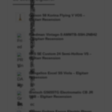
Gibson 58 Korina Flying V VOS –
Elgitarr Recension
Friedman Vintage-S AMMTB-SSH-2NB42
– Elgitarr Recension
PRS SE Custom 24 Semi-Hollow VS –
Elgitarr Recension
DAngelico Excel SS Viola – Elgitarr
Recension
Gretsch G5655TG Electromatic CB JR
SBB – Elgitarr Recension
Kramer Guitars Focus Electric Player