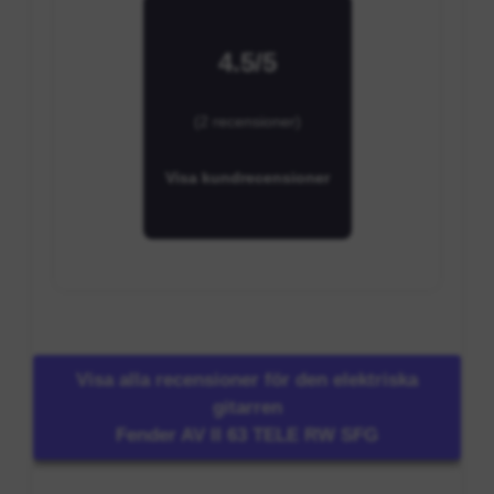
4.5/5
(2 recensioner)
Visa kundrecensioner
Visa alla recensioner för den elektriska
gitarren
Fender AV II 63 TELE RW SFG