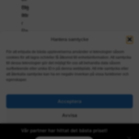
Hantera samtycke
För att erbjuda de bästa upplevelserna använder vi teknologier såsom
cookies för att lagra och/eller få åtkomst till enhetsinformation. Att samtycka
till dessa teknologier gör det möjligt för oss att behandla data såsom
surfbeteende eller unika ID:n på denna webbplats. Att inte samtycka eller
att återkalla samtycke kan ha en negativ inverkan på vissa funktioner och
egenskaper.
Acceptera
Avvisa
Visa inställningar
Vår partner har hittat det bästa priset!
×