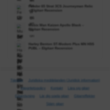
Fender 65 Strat 3CS Journeyman Relic
– Elgitarr Recension
Music Man Kaizen Apollo Black –
Elgitarr Recension
Harley Benton ST-Modern Plus MN HSS
PUBL – Elgitarr Recension
Tjänster
Juridiska meddelanden (Juridisk information)
Integritetspolicy
Kontakt
Lära sig gitarr
Gitarr­övning
Lär dig spela gitarr
Gitarr­effekter
Stäm gitarr