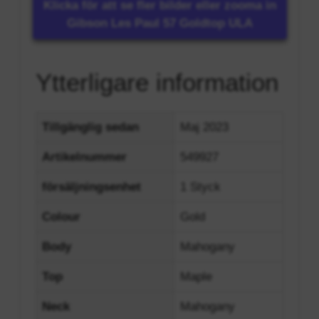
Klicka för att se fler bilder eller zooma in
Gibson Les Paul 57 Goldtop ULA
Ytterligare information
Tillgänglig sedan
Maj 2023
Artikelnummer
549927
försäljningsenhet
1 Styck
Colour
Gold
Body
Mahogany
Top
Maple
Neck
Mahogany