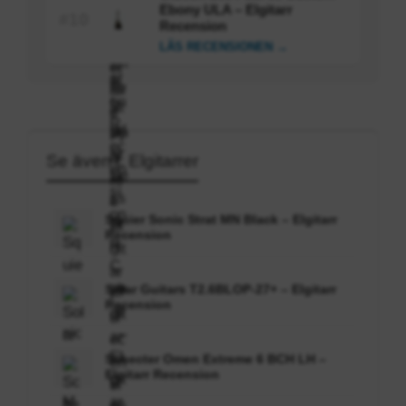
Ebony ULA – Elgitarr
#10
Recension
LÄS RECENSIONEN →
Se även i: Elgitarrer
Squier Sonic Strat MN Black – Elgitarr
Recension
Solar Guitars T2.6BLOP-27+ – Elgitarr
Recension
Schecter Omen Extreme 6 BCH LH –
Elgitarr Recension