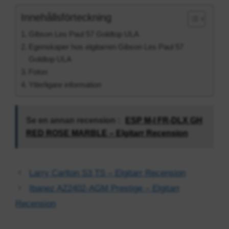
Innehållsförteckning
Gibson Les Paul 57 Goldtop ULA
Egenskaper hos elgitarren Gibson Les Paul 57
Goldtop ULA
Foton
Ytterligare information
Se en annan recension :
ESP M-I FR-DLX GH
RED ROSE MARBLE – Elgitarr Recension
Larry Carlton S3 TS – Elgitarr Recension
Ibanez AZ2402-AGM Prestige – Elgitarr
Recension