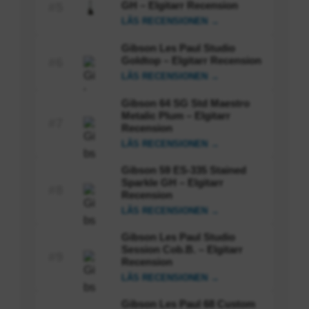
GH – Elgitarr Recension
#5
LÄS RECENSIONEN →
Gibson Les Paul Studio
Goldtop – Elgitarr Recension
#6
LÄS RECENSIONEN →
Gibson 64 SG Std Maestro
Metalic Plum – Elgitarr
#7
Recension
LÄS RECENSIONEN →
Gibson 59 ES-335 Stained
Sparkle GH – Elgitarr
#8
Recension
LÄS RECENSIONEN →
Gibson Les Paul Studio
Session Cob.B. – Elgitarr
#9
Recension
LÄS RECENSIONEN →
Gibson Les Paul 68 Custom