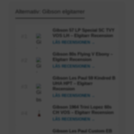
Alternativ: Gibson elgitarrer
Gibson 57 LP Special SC TVY
VOS LH – Elgitarr Recension
#1
LÄS RECENSIONEN →
Gibson 80s Flying V Ebony –
Elgitarr Recension
#2
LÄS RECENSIONEN →
Gibson Les Paul 59 Kindred B
UHA HPT – Elgitarr
#3
Recension
LÄS RECENSIONEN →
Gibson 1964 Trini Lopez 60s
CH VOS – Elgitarr Recension
#4
LÄS RECENSIONEN →
Gibson Les Paul Custom EB