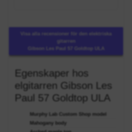
Visa alla recensioner för den elektriska
gitarren
Gibson Les Paul 57 Goldtop ULA
Egenskaper hos
elgitarren Gibson Les
Paul 57 Goldtop ULA
Murphy Lab Custom Shop model
Mahogany body
Arched maple top