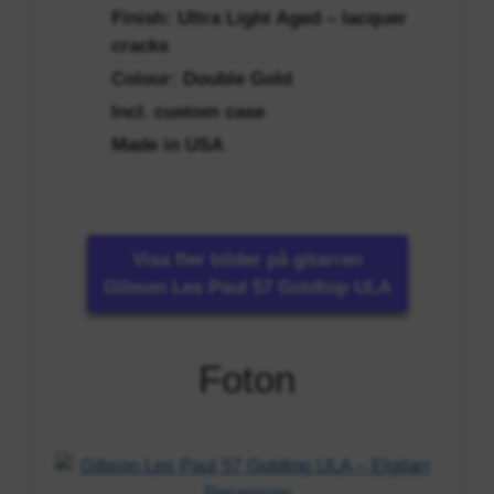
Finish: Ultra Light Aged – lacquer
cracks
Colour: Double Gold
Incl. custom case
Made in USA
Visa fler bilder på gitarren
Gibson Les Paul 57 Goldtop ULA
Foton