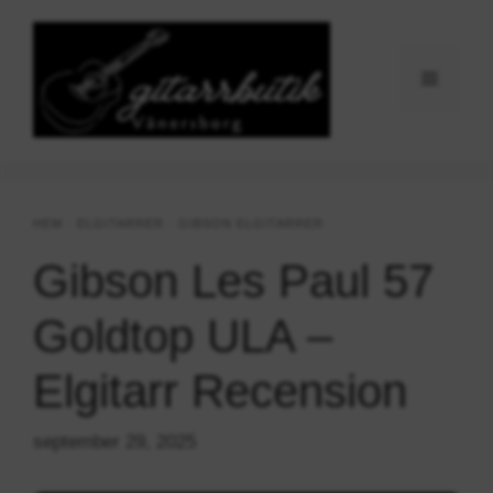
Hoppa
till
innehåll
Meny
HEM
-
ELGITARRER
-
GIBSON ELGITARRER
Gibson Les Paul 57
Goldtop ULA –
Elgitarr Recension
september 29, 2025