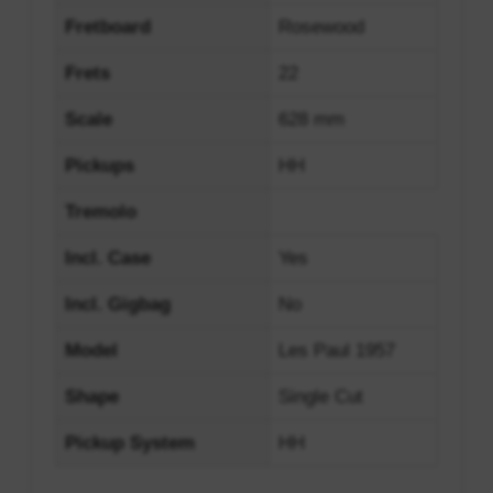
Fretboard
Rosewood
Frets
22
Scale
628 mm
Pickups
HH
Tremolo
Incl. Case
Yes
Incl. Gigbag
No
Model
Les Paul 1957
Shape
Single Cut
Pickup System
HH