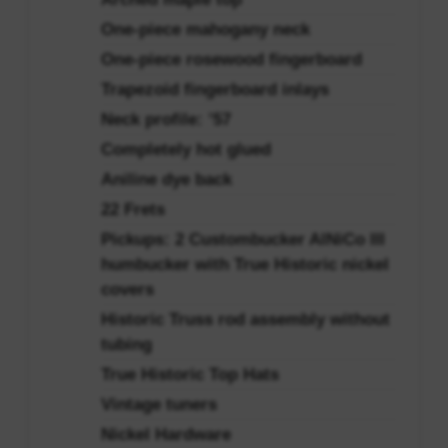
One-piece mahogany neck
One-piece rosewood fingerboard
Trapezoid fingerboard inlays
Neck profile: ’57
Completely hot glued
Aniline dye back
22 Frets
Pickups: 2 Custombucker AlNiCo III
humbucker with True Historic nickel
covers
Historic Truss rod assembly without
tubing
True Historic Top Hats
Vintage tuners
Nickel Hardware