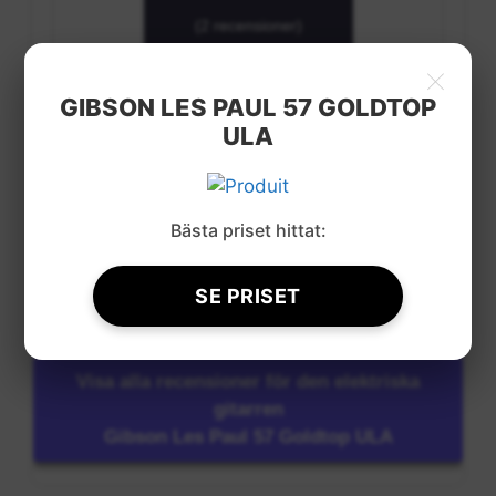
(2 recensioner)
×
Visa kundrecensioner
GIBSON LES PAUL 57 GOLDTOP
ULA
Bästa priset hittat:
SE PRISET
nan
Visa alla recensioner för den elektriska
gitarren
Gibson Les Paul 57 Goldtop ULA