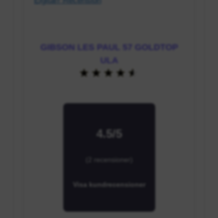
GIBSON LES PAUL 57 GOLDTOP
ULA
4.5/5
(2 recensioner)
Visa kundrecensioner