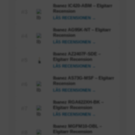
Ibanez IC420-ABM – Elgitarr
Recension
#3
LÄS RECENSIONEN →
Ibanez AG95K-NT – Elgitarr
Recension
#4
LÄS RECENSIONEN →
Ibanez AZ2407F-SDE –
Elgitarr Recension
#5
LÄS RECENSIONEN →
Ibanez AS73G-MSF – Elgitarr
Recension
#6
LÄS RECENSIONEN →
Ibanez RGA622XH-BK –
Elgitarr Recension
#7
LÄS RECENSIONEN →
Ibanez MGFM10-OBL –
Elgitarr Recension
#8