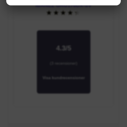
IBANEZ GRG170DX-SV
4.3/5
(3 recensioner)
Visa kundrecensioner