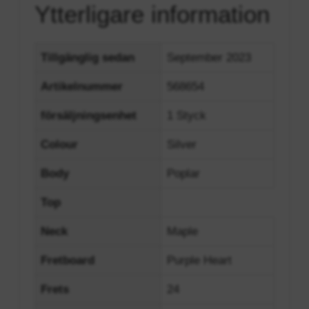
Ytterligare information
Tillgänglig sedan
September 2023
Artikelnummer
568654
försäljningsenhet
1 Styck
Colour
Silver
Body
Poplar
Top
Neck
Maple
Fretboard
Purple Heart
Frets
24