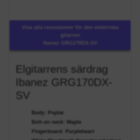
Visa alla recensioner för den elektriska
gitarren
Ibanez GRG170DX-SV
Elgitarrens särdrag
Ibanez GRG170DX-
SV
Body: Poplar
Bolt-on neck: Maple
Fingerboard: Purpleheart