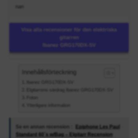
nan
Visa alla recensioner för den elektriska
gitarren
Ibanez GRG170DX-SV
Innehållsförteckning
Ibanez GRG170DX-SV
Elgitarrens särdrag Ibanez GRG170DX-SV
Foton
Ytterligare information
Se en annan recension :
Epiphone Les Paul
Standard 60´s w/Bag – Elgitarr Recension