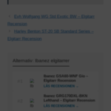
Evh Wolfgang WG Std Exotic BW – Elgitarr
Recension
Harley Benton ST-20 SB Standard Series –
Elgitarr Recension
Alternativ: Ibanez elgitarrer
Ibanez GSA60-WNF Gio –
Elgitarr Recension
#1
LÄS RECENSIONEN →
Ibanez GRG170DXL-BKN
Lefthand – Elgitarr Recension
#2
LÄS RECENSIONEN →