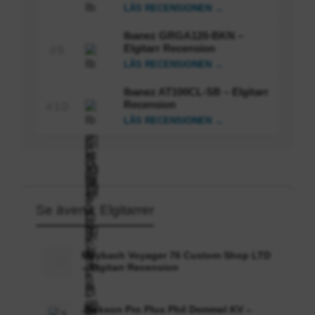
LÄS RECENSIONEN →
Ibanez GRGA120-BKN –
Elgitarr Recension
#9
LÄS RECENSIONEN →
Ibanez AT100CL-SB – Elgitarr
Recension
#10
LÄS RECENSIONEN →
Se även i: Elgitarrer
Maybach Voyager 76 Custom Shop LTD
– Elgitarr Recension
Jackson Pro Plus Phil Demmel KV –