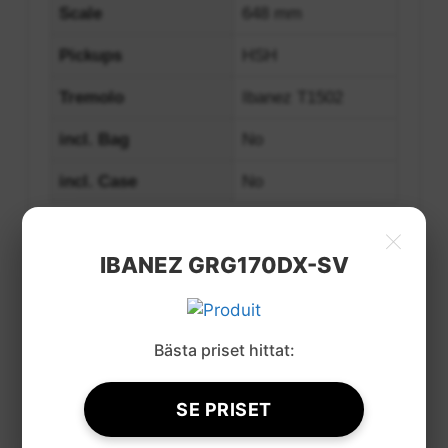
Scale
648 mm
Pickups
HSH
Tremolo
Ibanez T1502
incl. Bag
No
incl. Case
No
×
IBANEZ GRG170DX-SV
Bästa priset hittat:
SE PRISET