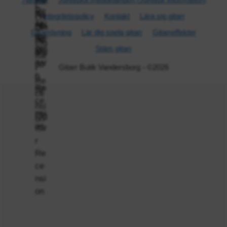
Integritetspolicy
Kontakt
Lära sig gitarr
Gitarr­övning
Lär dig spela gitarr
Gitarr­effekter
Stäm gitarr
Gitarr Butik Vandersborg - ©2026