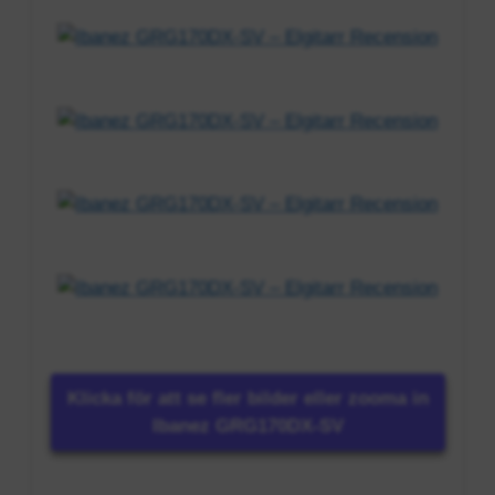
Klicka för att se fler bilder eller zooma in
Ibanez GRG170DX-SV