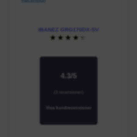
IBANEZ GRG170DX-SV
4.3/5
(3 recensioner)
Visa kundrecensioner