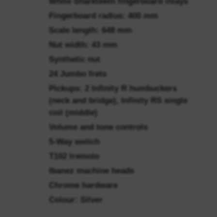
White Sharkteeth fingerboard inlays
Fingerboard radius: 400 mm
Scale length: 648 mm
Nut width: 43 mm
Synthetic nut
24 Jumbo frets
Pickups: 2 Infinity R humbuckers
(neck and bridge), Infinity RS single
coil (middle)
Volume and tone controls
5-Way switch
T102 tremolo
Ibanez machine heads
Chrome hardware
Colour: Silver