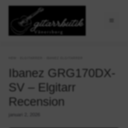
Hoppa
till
innehåll
Meny
HEM
-
ELGITARRER
-
IBANEZ ELGITARRER
Ibanez GRG170DX-
SV – Elgitarr
Recension
januari 2, 2026