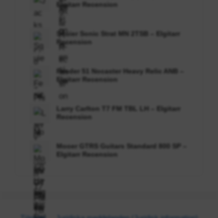
Elgitarr Recension
Squier Sonic Strat MN 2TSB – Elgitarr
Recension
Fender 51 Nocaster Heavy Relic ANB –
Elgitarr Recension
Larry Carlton T7 FM TBL LH – Elgitarr
Recension
Mooer GTRS Guitars Standard 800 SP –
Elgitarr Recension
Tjänster
Juridiska meddelanden (Juridisk information)