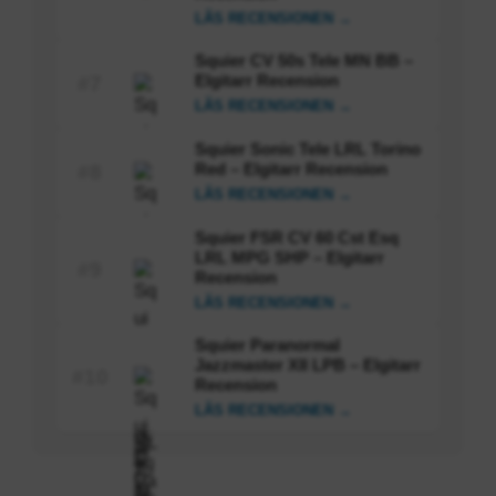
LÄS RECENSIONEN →
Squier CV 50s Tele MN BB –
Elgitarr Recension
#7
LÄS RECENSIONEN →
Squier Sonic Tele LRL Torino
Red – Elgitarr Recension
#8
LÄS RECENSIONEN →
Squier FSR CV 60 Cst Esq
LRL MPG SHP – Elgitarr
#9
Recension
LÄS RECENSIONEN →
Squier Paranormal
Jazzmaster XII LPB – Elgitarr
#10
Recension
LÄS RECENSIONEN →