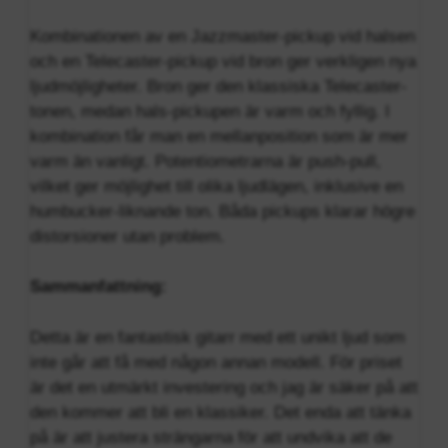
Kombinationen av en Jazzmaster-pickup vid halsen
och en Telecaster-pickup vid bron ger verkligen nya
ljudmöjligheter. Bron ger den klassiska Telecaster-
tonen, medan hals-pickupen är varm och fyllig. I
kombination får man en mellanposition som är mer
varm än vanligt. Potentiometrarna är push-pull,
vilket ger möjlighet till olika ljudlägen, inklusive en
humbucker-liknande ton. Båda pickups klarar högre
distorsioner utan problem.
Sammanfattning:
Detta är en fantastisk gitarr med ett unikt ljud som
inte går att få med någon annan modell. För priset
är det en utmärkt investering och jag är säker på att
den kommer att bli en klassiker. Det enda att tänka
på är att justera strängarna för att undvika att de