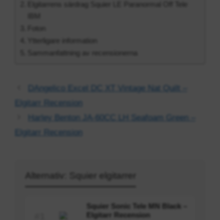
Elgitarrens särdrag Squier LE Paranormal Off Tele
IBM
Foton
Ytterligare information
Sammanfattning av recensionerna
DAngelico Excel DC XT Vintage Nat Quilt –
Elgitarr Recension
Harley Benton JA-60CC LH Seafoam Green –
Elgitarr Recension
Alternativ: Squier elgitarrer
Squier Sonic Tele MN Black –
Elgitarr Recension
#1