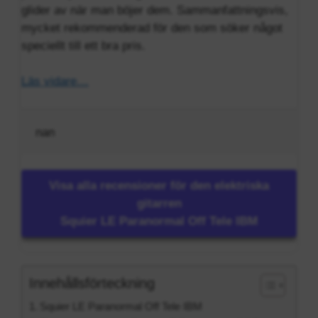
glider av när man böjer dem. Sammanfattningsvis,
mycket rekommenderad för den som söker något
speciellt till ett bra pris.
Läs vidare…
nan
Visa alla recensioner för den elektriska
gitarren
Squier LE Paranormal Off Tele IBM
Innehållsförteckning
Squier LE Paranormal Off Tele IBM