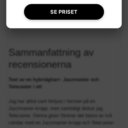
Visa kundrecensioner
SE PRISET
Sammanfattning av
recensionerna
Test av en hybridgitarr: Jazzmaster och
Telecaster i ett
Jag har alltid varit förtjust i formen på en
Jazzmaster-kropp, men samtidigt älskar jag
Telecaster. Denna gitarr förenar det bästa av två
världar med en Jazzmaster-kropp och Telecaster-