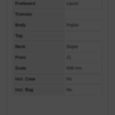
Fretboard
Laurel
Tremolo
Body
Poplar
Top
Neck
Maple
Frets
21
Scale
648 mm
Incl. Case
No
Incl. Bag
No