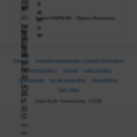
Ibanez 540PIII-BK – Elgitarr Recension
Tjänster
Juridiska meddelanden (Juridisk information)
Integritetspolicy
Kontakt
Lära sig gitarr
Gitarr­övning
Lär dig spela gitarr
Gitarr­effekter
Stäm gitarr
Gitarr Butik Vandersborg - ©2026