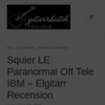
Hoppa
till
innehåll
Meny
HEM
-
ELGITARRER
-
SQUIER ELGITARRER
Squier LE
Paranormal Off Tele
IBM – Elgitarr
Recension