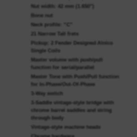
Nut width: 42 mm (1.650″)
Bone nut
Neck profile: ”C”
21 Narrow Tall frets
Pickup: 2 Fender Designed Alnico
Single Coils
Master volume with push/pull
function for serial/parallel
Master Tone with Push/Pull function
for In-Phase/Out-Of-Phase
3-Way switch
3-Saddle vintage-style bridge with
chrome barrel saddles and string
through body
Vintage-style machine heads
Chrome hardware