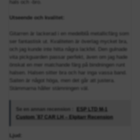
hals och -bro.
Utseende och kvalitet:
Gitarren är lackerad i en medelblå metallicfärg som
ser fantastisk ut. Kvaliteten är överlag mycket bra,
och jag kunde inte hitta några lackfel. Den gulnade
vita pickguarden passar perfekt, även om jag hade
önskat en mer matchande färg på bindningen runt
halsen. Halsen sitter bra och har inga vassa band.
Saiten är något höga, men det går att justera.
Stämmarna håller stämningen väl.
Se en annan recension :
ESP LTD M-1
Custom ´87 CAR LH – Elgitarr Recension
Ljud: