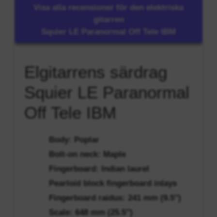
Visa alla recensioner för den elektriska
gitarren
Squier LE Paranormal Off Tele IBM
Elgitarrens särdrag
Squier LE Paranormal
Off Tele IBM
Body: Poplar
Bolt-on neck: Maple
Fingerboard: Indian laurel
Pearloid block fingerboard inlays
Fingerboard raidus: 241 mm (9.5″)
Scale: 648 mm (25.5″)