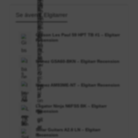
Se även i: Elgitarrer
Gibson Les Paul 59 HPT TB #1 – Elgitarr
Recension
Ibanez GSA60-BKN – Elgitarr Recension
Ibanez AM93ME-NT – Elgitarr Recension
Legator Ninja N6FSS BK – Elgitarr
Recension
Solar Guitars A2.6 LN – Elgitarr
Recension