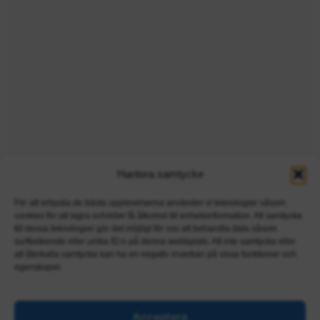
Hantera samtycke
För att erbjuda de bästa upplevelserna använder vi teknologier såsom
cookies för att lagra och/eller få åtkomst till enhetsinformation. Att samtycka
till dessa teknologier gör det möjligt för oss att behandla data såsom
surfbeteende eller unika ID:n på denna webbplats. Att inte samtycka eller
att återkalla samtycke kan ha en negativ inverkan på vissa funktioner och
egenskaper.
Acceptera