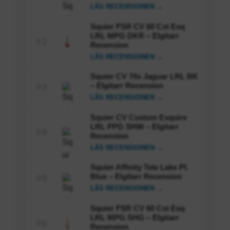
LÄS RECENSIONEN →
Squier FSR CV 60 Cst Esq
LRL MPG DKR – Elgitarr
#2
Recension
LÄS RECENSIONEN →
Squier CV 70s Jaguar LRL BK
– Elgitarr Recension
#3
LÄS RECENSIONEN →
Squier CV Custom Esquire
LRL PPG SHW – Elgitarr
#4
Recension
LÄS RECENSIONEN →
Squier Affinity Tele Lake Pl.
Blue – Elgitarr Recension
#5
LÄS RECENSIONEN →
Squier FSR CV 60 Cst Esq
LRL MPG SHG – Elgitarr
#6
Recension