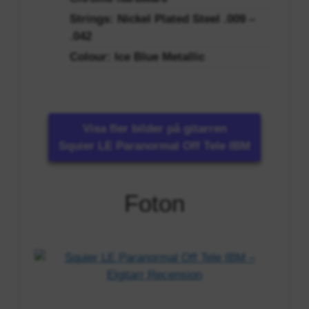
Strings: Nickel Plated Steel .009 –
.042
Colour: Ice Blue Metallic
Visa fler bilder på gitarren
Squier LE Paranormal Off Tele IBM
Foton