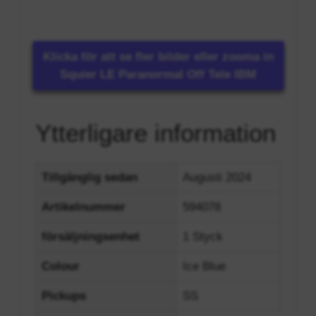
Klicka för att se fler bilder eller zooma in
Squier LE Paranormal Off Tele IBM
Ytterligare information
Tillgänglig sedan
Augusti 2024
Artikelnummer
594078
försäljningsenhet
1 Styck
Colour
Ice Blue
Pickups
SS